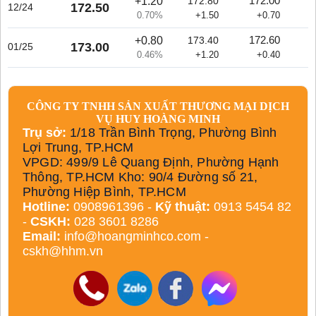
+1.20
172.00
172.80
172.50
12/24
0.70%
+1.50
+0.70
+0.80
172.60
173.40
173.00
01/25
0.46%
+1.20
+0.40
CÔNG TY TNHH SẢN XUẤT THƯƠNG MẠI DỊCH
VỤ HUY HOÀNG MINH
Trụ sở:
1/18 Trần Bình Trọng, Phường Bình
Lợi Trung, TP.HCM
VPGD: 499/9 Lê Quang Định, Phường Hạnh
Thông, TP.HCM Kho: 90/4 Đường số 21,
Phường Hiệp Bình, TP.HCM
Hotline:
0908961396 -
Kỹ thuật:
0913 5454 82
-
CSKH:
028 3601 8286
Email:
info@hoangminhco.com
-
cskh@hhm.vn