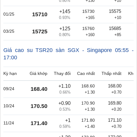
0.80%
+130
+10
+145
15575
15730
15710
1
01/25
0.93%
+165
+10
+125
15685
15760
15725
03/25
0.80%
+160
+85
Giá cao su TSR20 sàn SGX - Singapore
05:55 -
17:00
Kỳ hạn
Giá khớp
Thay đổi
Cao nhất
Thấp nhất
Khối
+1.10
168.00
168.60
168.40
09/24
0.66%
+1.30
+0.70
+0.90
169.80
170.90
170.50
10/24
0.53%
+1.30
+0.20
+1
171.10
171.80
171.40
11/24
0.59%
+1.40
+0.70