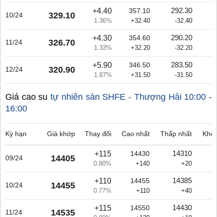
+4.40
292.30
357.10
329.10
10/24
1.36%
+32.40
-32.40
+4.30
290.20
354.60
326.70
11/24
1.33%
+32.20
-32.20
+5.90
283.50
346.50
320.90
12/24
1.87%
+31.50
-31.50
Giá cao su
tự nhiên sàn SHFE - Thượng Hải
10:00 -
16:00
Kỳ hạn
Giá khớp
Thay đổi
Cao nhất
Thấp nhất
Khối
+115
14310
14430
14405
09/24
0.80%
+140
+20
+110
14385
14455
14455
10/24
0.77%
+110
+40
+115
14430
14550
14535
11/24