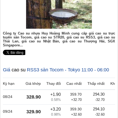
Công ty Cao su nhựa Huy Hoàng Minh cung cấp giá cao su trực
tuyến sàn Tocom, giá cao su STR20, giá cao su RSS3, giá cao su
Thái Lan, giá cao su Nhật Bản, giá cao su Thượng Hải, SGX
Singapore...
Giá
cao su
RSS3 sàn Tocom - Tokyo
11:00 - 06:00
Kỳ hạn
Giá khớp
Thay đổi
Cao nhất
Thấp nhất
Khối
+1.90
294.30
359.70
328.90
08/24
0.58%
+32.70
-32.70
+3.20
294.10
359.30
329.90
09/24
0.98%
+32.60
-32.60