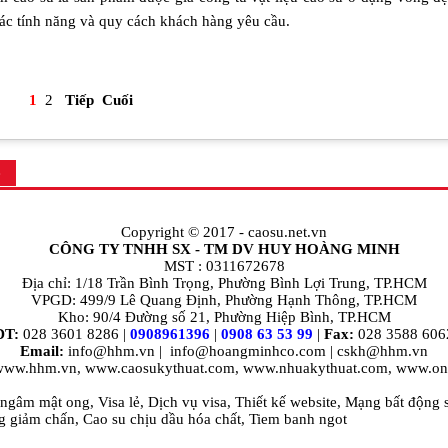
ác tính năng và quy cách khách hàng yêu cầu.
1
2
Tiếp
Cuối
ệ
Copyright © 2017 -
caosu.net.vn
CÔNG TY TNHH SX - TM DV HUY HOÀNG MINH
MST : 0311672678
Địa chỉ: 1/18 Trần Bình Trọng, Phường Bình Lợi Trung, TP.HCM
VPGD: 499/9 Lê Quang Định, Phường Hạnh Thông, TP.HCM
Kho: 90/4 Đường số 21, Phường Hiệp Bình, TP.HCM
ĐT:
028 3601 8286 |
0908961396
|
0908 63 53 99
|
Fax:
028 3588 606
Email:
info@hhm.vn
|
info@hoangminhco.com
|
cskh@hhm.vn
 www.hhm.vn, www.caosukythuat.com, www.nhuakythuat.com, www.on
 ngâm mật ong
,
Visa lẻ
,
Dịch vụ visa
,
Thiết kế website
,
Mạng bất động 
g giảm chấn
,
Cao su chịu dầu hóa chất
,
Tiem banh ngot