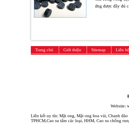
ứng được đầy đủ c
Trang chủ
Giới thiệu
Sitemap
Liên h
Website:
Liên kết uy tín:
Mật ong
,
Mật ong hoa vải
,
Chanh đào
TPHCM
,
Cao su tấm các loại
,
HHM
,
Cao su chống run