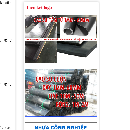
 khuôn
Liên kết logo
g nghệ
Cao su giảm chấn cho kho, xưởng
g nghệ
Nút cao su chống rung giảm chấn
xác cao