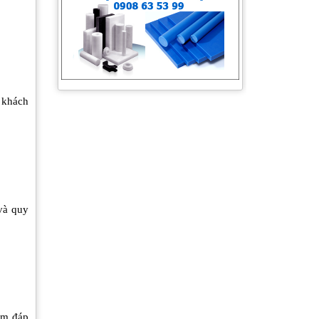
Tấm silicone chịu nhiệt
 khách
và quy
Vòng đệm PU Giảm chấn
ệm đáp