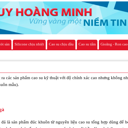
lót sàn
Silicone chịu nhiệt
Cao su chịu dầu
Cao su tấm
Gioăng - Ron cao
t ra các sản phẩm cao su kỹ thuật với độ chính xác cao nhưng không nhấ
huôn mẫu).
gà
 đá là sản phẩm đúc khuôn từ nguyên liệu cao su tổng hợp dùng để b