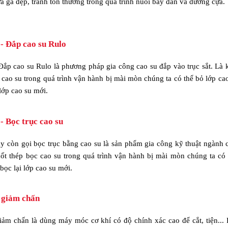
a gà đẹp, tránh tổn thương trong quá trình nuôi bầy đàn và dưỡng cựa.
 - Đắp cao su Rulo
Đắp cao su Rulo là phương pháp gia công cao su đắp vào trục sắt. Là 
cao su trong quá trình vận hành bị mài mòn chúng ta có thể bỏ lớp ca
 lớp cao su mới.
- Bọc trục cao su
ay còn gọi bọc trục bằng cao su là sản phẩm gia công kỹ thuật ngành 
ốt thép bọc cao su trong quá trình vận hành bị mài mòn chúng ta có 
bọc lại lớp cao su mới.
 giảm chấn
iảm chấn là dùng máy móc cơ khí có độ chính xác cao để cắt, tiện...