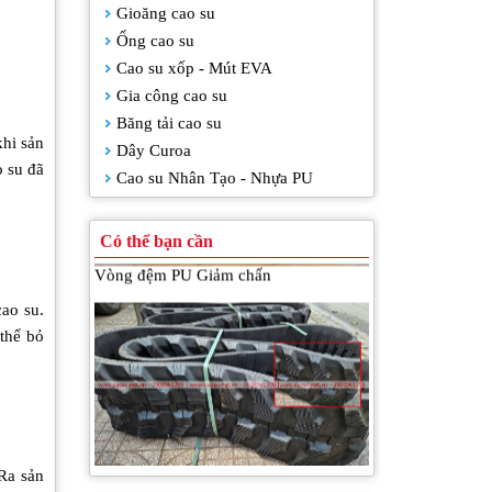
Gioăng cao su
Tấm silicone chịu nhiệt
Ống cao su
Cao su xốp - Mút EVA
Gia công cao su
Băng tải cao su
khi sản
Dây Curoa
o su đã
Cao su Nhân Tạo - Nhựa PU
Có thể bạn cần
Vòng đệm PU Giảm chấn
cao su.
thể bỏ
Bánh xích cao su
 Ra sản