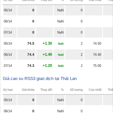
0
05/14
NaN
0
0
06/14
NaN
0
0
07/14
NaN
0
+1.30
74.5
05/14
2
74.50
NaN
+1.40
74.4
06/14
2
74.40
NaN
+1.20
74.3
07/14
2
75.00
NaN
Giá cao su RSS3 giao dịch tại Thái Lan
Kỳ hạn
Giá khớp
Thay đổi
%
Số lượng
Cao nhất
Thấ
0
05/14
NaN
0
0
06/14
NaN
0