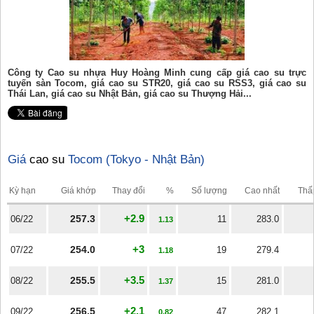
Công ty Cao su nhựa Huy Hoàng Minh cung cấp giá cao su trực
tuyến sàn Tocom, giá cao su STR20, giá cao su RSS3, giá cao su
Thái Lan, giá cao su Nhật Bản, giá cao su Thượng Hải...
Giá
cao su
Tocom (Tokyo - Nhật Bản)
Kỳ hạn
Giá khớp
Thay đổi
%
Số lượng
Cao nhất
Thấ
+2.9
257.3
06/22
11
283.0
1.13
+3
254.0
07/22
19
279.4
1.18
+3.5
255.5
08/22
15
281.0
1.37
+2.1
256.5
09/22
47
282.1
0.82