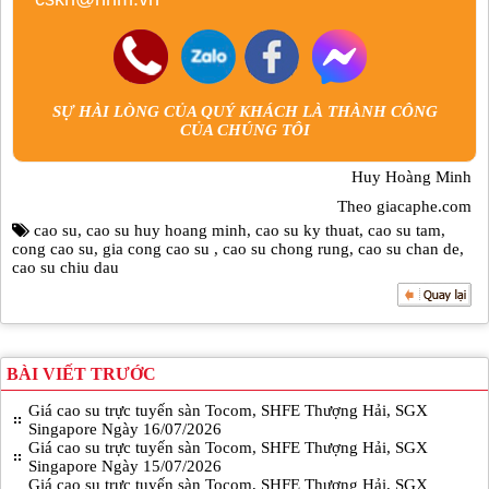
SỰ HÀI LÒNG CỦA QUÝ KHÁCH LÀ THÀNH CÔNG
CỦA CHÚNG TÔI
Huy Hoàng Minh
Theo giacaphe.com
cao su
,
cao su huy hoang minh
,
cao su ky thuat
,
cao su tam
,
cong cao su
,
gia cong cao su
,
cao su chong rung
,
cao su chan de
,
cao su chiu dau
BÀI VIẾT TRƯỚC
Giá cao su trực tuyến sàn Tocom, SHFE Thượng Hải, SGX
Singapore Ngày 16/07/2026
Giá cao su trực tuyến sàn Tocom, SHFE Thượng Hải, SGX
Singapore Ngày 15/07/2026
Giá cao su trực tuyến sàn Tocom, SHFE Thượng Hải, SGX