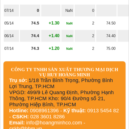
0
07/14
NaN
0
+1.30
74.5
05/14
2
74.50
NaN
+1.40
74.4
06/14
2
74.40
NaN
+1.20
74.3
07/14
2
75.00
NaN
CÔNG TY TNHH SẢN XUẤT THƯƠNG MẠI DỊCH
VỤ HUY HOÀNG MINH
Trụ sở:
1/18 Trần Bình Trọng, Phường Bình
Lợi Trung, TP.HCM
VPGD: 499/9 Lê Quang Định, Phường Hạnh
Thông, TP.HCM Kho: 90/4 Đường số 21,
Phường Hiệp Bình, TP.HCM
Hotline:
0908961396 -
Kỹ thuật:
0913 5454 82
-
CSKH:
028 3601 8286
Email:
info@hoangminhco.com
-
cskh@hhm.vn