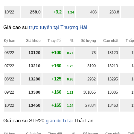
+3.2
258.0
10/22
408
283.8
1.24
Giá cao su
trực tuyến tại Thượng Hải
Kỳ hạn
Giá khớp
Thay đổi
%
Số lượng
Cao nhất
Thấp
+100
13120
06/22
76
13120
1
0.77
+160
13210
07/22
3199
13210
1
1.23
+125
13280
08/22
2932
13295
1
0.95
+160
13380
09/22
301055
13385
1
1.21
+165
13450
10/22
27884
13460
1
1.24
Giá cao su STR20
giao dịch tại
Thái Lan
Kỳ hạn
Giá khớp
Thay đổi
%
Số lượng
Cao nhất
Thấ