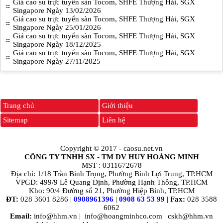
Giá cao su trực tuyến sàn Tocom, SHFE Thượng Hải, SGX
Singapore Ngày 13/02/2026
Giá cao su trực tuyến sàn Tocom, SHFE Thượng Hải, SGX
Singapore Ngày 25/01/2026
Giá cao su trực tuyến sàn Tocom, SHFE Thượng Hải, SGX
Singapore Ngày 18/12/2025
Giá cao su trực tuyến sàn Tocom, SHFE Thượng Hải, SGX
Singapore Ngày 27/11/2025
Trang chủ
Giới thiệu
Sitemap
Liên hệ
Copyright © 2017 -
caosu.net.vn
CÔNG TY TNHH SX - TM DV HUY HOÀNG MINH
MST : 0311672678
Địa chỉ: 1/18 Trần Bình Trọng, Phường Bình Lợi Trung, TP.HCM
VPGD: 499/9 Lê Quang Định, Phường Hạnh Thông, TP.HCM
Kho: 90/4 Đường số 21, Phường Hiệp Bình, TP.HCM
ĐT:
028 3601 8286 |
0908961396
|
0908 63 53 99
|
Fax:
028 3588
6062
Email:
info@hhm.vn
|
info@hoangminhco.com
|
cskh@hhm.vn