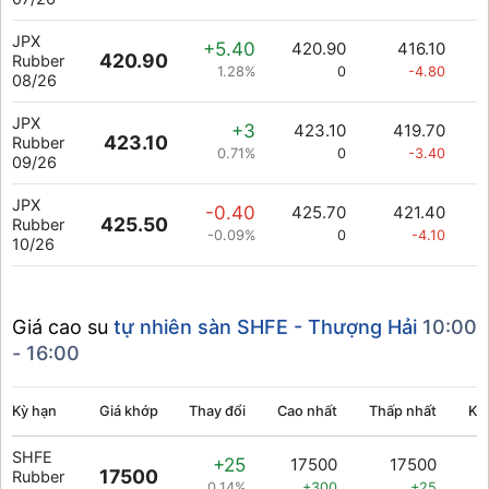
JPX
+5.40
420.90
416.10
420.90
Rubber
1.28%
0
-4.80
08/26
JPX
+3
423.10
419.70
423.10
Rubber
0.71%
0
-3.40
09/26
JPX
-0.40
425.70
421.40
425.50
Rubber
-0.09%
0
-4.10
10/26
Giá cao su
tự nhiên sàn SHFE - Thượng Hải
10:00
- 16:00
Kỳ hạn
Giá khớp
Thay đổi
Cao nhất
Thấp nhất
Kh
SHFE
+25
17500
17500
17500
Rubber
0.14%
+300
+25