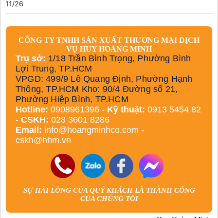
11/26
CÔNG TY TNHH SẢN XUẤT THƯƠNG MẠI DỊCH
VỤ HUY HOÀNG MINH
Trụ sở:
1/18 Trần Bình Trọng, Phường Bình
Lợi Trung, TP.HCM
VPGD: 499/9 Lê Quang Định, Phường Hạnh
Thông, TP.HCM Kho: 90/4 Đường số 21,
Phường Hiệp Bình, TP.HCM
Hotline:
0908961396 -
Kỹ thuật:
0913 5454 82
-
CSKH:
028 3601 8286
Email:
info@hoangminhco.com
-
cskh@hhm.vn
SỰ HÀI LÒNG CỦA QUÝ KHÁCH LÀ THÀNH CÔNG
CỦA CHÚNG TÔI