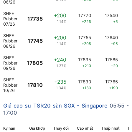
06/26
SHFE
+200
17770
17540
17735
Rubber
1.14%
+225
+5
07/26
SHFE
+200
17755
17640
17745
Rubber
1.14%
+205
+95
08/26
SHFE
+240
17835
17585
17805
Rubber
1.37%
+210
+20
09/26
SHFE
+235
17830
17765
17810
Rubber
1.34%
+130
+190
10/26
Giá cao su TSR20 sàn SGX - Singapore
05:55 -
17:00
Kỳ hạn
Giá khớp
Thay đổi
Cao nhất
Thấp nhất
K