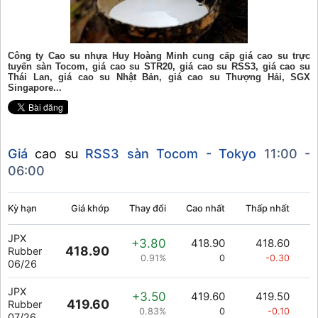
Công ty Cao su nhựa Huy Hoàng Minh cung cấp giá cao su trực
tuyến sàn Tocom, giá cao su STR20, giá cao su RSS3, giá cao su
Thái Lan, giá cao su Nhật Bản, giá cao su Thượng Hải, SGX
Singapore...
Giá
cao su
RSS3 sàn Tocom - Tokyo
11:00 -
06:00
Kỳ hạn
Giá khớp
Thay đổi
Cao nhất
Thấp nhất
K
JPX
+3.80
418.90
418.60
418.90
Rubber
0.91%
0
-0.30
06/26
JPX
+3.50
419.60
419.50
419.60
Rubber
0.83%
0
-0.10
07/26