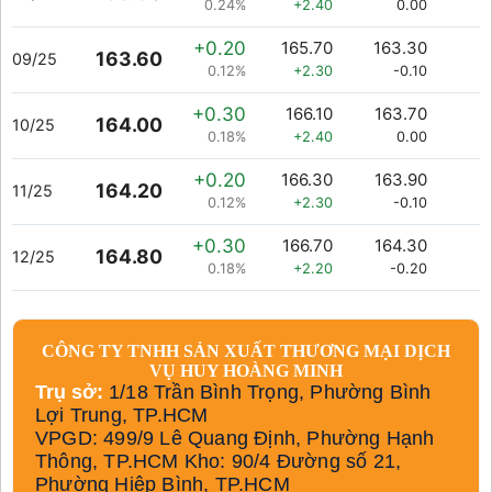
0.24%
+2.40
0.00
+0.20
165.70
163.30
163.60
09/25
0.12%
+2.30
-0.10
+0.30
166.10
163.70
164.00
10/25
0.18%
+2.40
0.00
+0.20
166.30
163.90
164.20
11/25
0.12%
+2.30
-0.10
+0.30
166.70
164.30
164.80
12/25
0.18%
+2.20
-0.20
CÔNG TY TNHH SẢN XUẤT THƯƠNG MẠI DỊCH
VỤ HUY HOÀNG MINH
Trụ sở:
1/18 Trần Bình Trọng, Phường Bình
Lợi Trung, TP.HCM
VPGD: 499/9 Lê Quang Định, Phường Hạnh
Thông, TP.HCM Kho: 90/4 Đường số 21,
Phường Hiệp Bình, TP.HCM