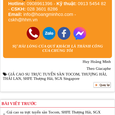
Hotline:
0908961396 -
Kỹ thuật:
0913 5454 82
-
CSKH:
028 3601 8286
Email:
info@hoangminhco.com
-
cskh@hhm.vn
SỰ HÀI LÒNG CỦA QUÝ KHÁCH LÀ THÀNH CÔNG
CỦA CHÚNG TÔI
Huy Hoàng Minh
Theo Giacaphe
GIÁ CAO SU TRỰC TUYẾN SÀN TOCOM
,
THƯỢNG HẢI
,
THÁI LAN
,
SHFE Thượng Hải
,
SGX Singapore
BÀI VIẾT TRƯỚC
Giá cao su trực tuyến sàn Tocom, SHFE Thượng Hải, SGX