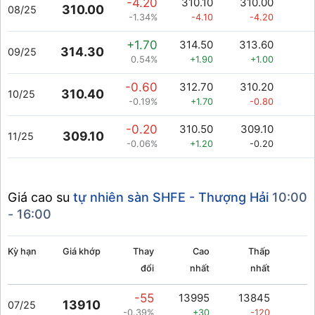
-4.20
310.10
310.00
310.00
08/25
-1.34%
-4.10
-4.20
+1.70
314.50
313.60
314.30
09/25
0.54%
+1.90
+1.00
-0.60
312.70
310.20
310.40
10/25
-0.19%
+1.70
-0.80
-0.20
310.50
309.10
309.10
11/25
-0.06%
+1.20
-0.20
Giá cao su
tự nhiên sàn SHFE - Thượng Hải
10:00
- 16:00
Kỳ hạn
Giá khớp
Thay
Cao
Thấp
đổi
nhất
nhất
l
-55
13995
13845
13910
07/25
-0.39%
+30
-120