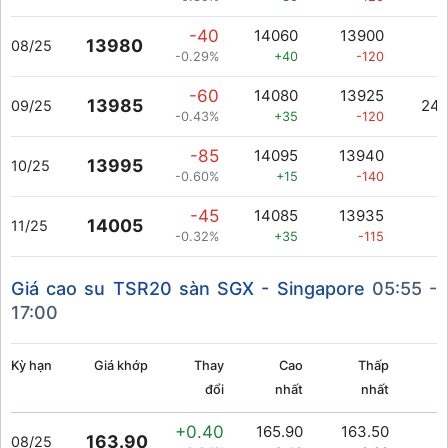
-40
14060
13900
13980
08/25
-0.29%
+40
-120
-60
14080
13925
13985
241
09/25
-0.43%
+35
-120
-85
14095
13940
13995
10/25
-0.60%
+15
-140
-45
14085
13935
14005
11/25
-0.32%
+35
-115
Giá cao su TSR20 sàn SGX - Singapore
05:55 -
17:00
Kỳ hạn
Giá khớp
Thay
Cao
Thấp
đổi
nhất
nhất
+0.40
165.90
163.50
163.90
08/25