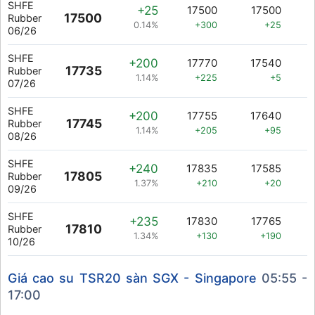
SHFE
+25
17500
17500
17500
Rubber
0.14%
+300
+25
06/26
SHFE
+200
17770
17540
17735
Rubber
1.14%
+225
+5
07/26
SHFE
+200
17755
17640
17745
Rubber
1.14%
+205
+95
08/26
SHFE
+240
17835
17585
17805
Rubber
1.37%
+210
+20
09/26
SHFE
+235
17830
17765
17810
Rubber
1.34%
+130
+190
10/26
Giá cao su TSR20 sàn SGX - Singapore
05:55 -
17:00