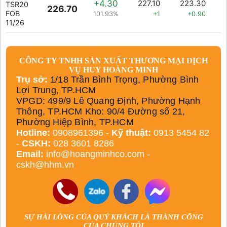
+4.30
227.10
223.30
TSR20
226.70
FOB
101.93%
+1
+0.90
11/26
CÔNG TY TNHH SẢN XUẤT THƯƠNG MẠI DỊCH
VỤ HUY HOÀNG MINH
Trụ sở:
1/18 Trần Bình Trọng, Phường Bình
Lợi Trung, TP.HCM
VPGD: 499/9 Lê Quang Định, Phường Hạnh
Thông, TP.HCM Kho: 90/4 Đường số 21,
Phường Hiệp Bình, TP.HCM
Hotline:
0908961396 -
Kỹ thuật:
0913 5454 82
-
CSKH:
028 3601 8286
Email:
info@hoangminhco.com
-
cskh@hhm.vn
SỰ HÀI LÒNG CỦA QUÝ KHÁCH LÀ THÀNH CÔNG
CỦA CHÚNG TÔI