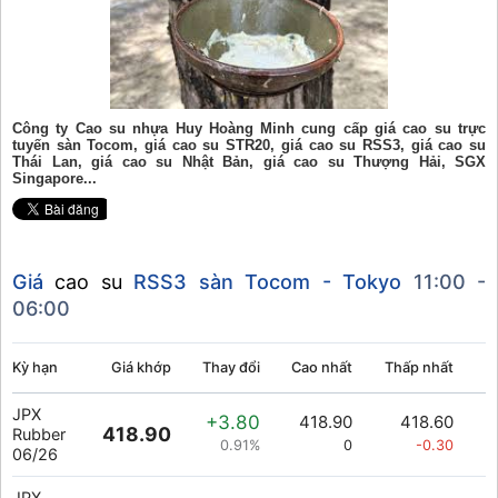
Công ty Cao su nhựa Huy Hoàng Minh cung cấp giá cao su trực
tuyến sàn Tocom, giá cao su STR20, giá cao su RSS3, giá cao su
Thái Lan, giá cao su Nhật Bản, giá cao su Thượng Hải, SGX
Singapore...
Giá
cao su
RSS3 sàn Tocom - Tokyo
11:00 -
06:00
Kỳ hạn
Giá khớp
Thay đổi
Cao nhất
Thấp nhất
K
JPX
+3.80
418.90
418.60
418.90
Rubber
0.91%
0
-0.30
06/26
JPX