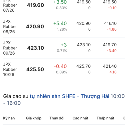
+3.50
419.60
419.50
419.60
Rubber
0.83%
0
-0.10
07/26
JPX
+5.40
420.90
416.10
420.90
Rubber
1.28%
0
-4.80
08/26
JPX
+3
423.10
419.70
423.10
Rubber
0.71%
0
-3.40
09/26
JPX
-0.40
425.70
421.40
425.50
Rubber
-0.09%
0
-4.10
10/26
Giá cao su
tự nhiên sàn SHFE - Thượng Hải
10:00
- 16:00
Kỳ hạn
Giá khớp
Thay đổi
Cao nhất
Thấp nhất
Kh