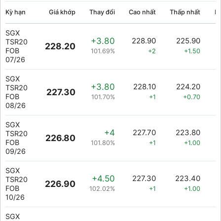
Kỳ hạn
Giá khớp
Thay đổi
Cao nhất
Thấp nhất
K
SGX
+3.80
228.90
225.90
TSR20
228.20
FOB
101.69%
+2
+1.50
07/26
SGX
+3.80
228.10
224.20
TSR20
227.30
FOB
101.70%
+1
+0.70
08/26
SGX
+4
227.70
223.80
TSR20
226.80
FOB
101.80%
+1
+1.00
09/26
SGX
+4.50
227.30
223.40
TSR20
226.90
FOB
102.02%
+1
+1.00
10/26
SGX