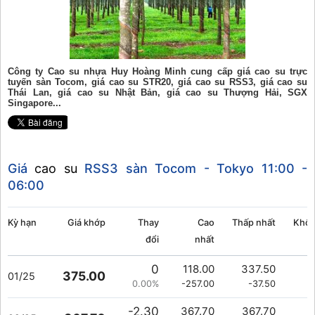
Công ty Cao su nhựa Huy Hoàng Minh cung cấp giá cao su trực
tuyến sàn Tocom, giá cao su STR20, giá cao su RSS3, giá cao su
Thái Lan, giá cao su Nhật Bản, giá cao su Thượng Hải, SGX
Singapore...
Giá
cao su
RSS3 sàn Tocom - Tokyo
11:00 -
06:00
Kỳ hạn
Giá khớp
Thay
Cao
Thấp nhất
Khối
đổi
nhất
0
118.00
337.50
375.00
01/25
0.00%
-257.00
-37.50
-2.30
367.70
367.70