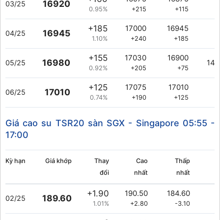
16920
03/25
0.95%
+215
+115
+185
17000
16945
16945
04/25
1.10%
+240
+185
+155
17030
16900
16980
149
05/25
0.92%
+205
+75
+125
17075
17010
17010
06/25
0.74%
+190
+125
Giá cao su TSR20 sàn SGX - Singapore
05:55 -
17:00
Kỳ hạn
Giá khớp
Thay
Cao
Thấp
đổi
nhất
nhất
+1.90
190.50
184.60
189.60
02/25
1.01%
+2.80
-3.10