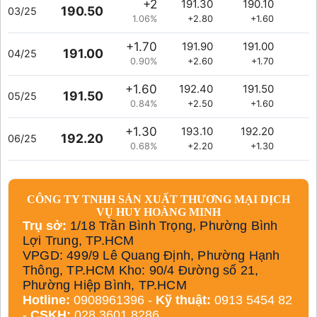
+2
191.30
190.10
190.50
03/25
1.06%
+2.80
+1.60
+1.70
191.90
191.00
191.00
04/25
0.90%
+2.60
+1.70
+1.60
192.40
191.50
191.50
05/25
0.84%
+2.50
+1.60
+1.30
193.10
192.20
192.20
06/25
0.68%
+2.20
+1.30
CÔNG TY TNHH SẢN XUẤT THƯƠNG MẠI DỊCH
VỤ HUY HOÀNG MINH
Trụ sở:
1/18 Trần Bình Trọng, Phường Bình
Lợi Trung, TP.HCM
VPGD: 499/9 Lê Quang Định, Phường Hạnh
Thông, TP.HCM Kho: 90/4 Đường số 21,
Phường Hiệp Bình, TP.HCM
Hotline:
0908961396 -
Kỹ thuật:
0913 5454 82
-
CSKH:
028 3601 8286