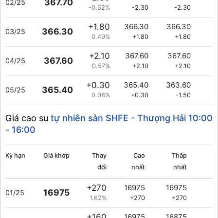
367.70
02/25
-0.62%
-2.30
-2.30
+1.80
366.30
366.30
366.30
03/25
0.49%
+1.80
+1.80
+2.10
367.60
367.60
367.60
04/25
0.57%
+2.10
+2.10
+0.30
365.40
363.60
365.40
05/25
0.08%
+0.30
-1.50
Giá cao su
tự nhiên sàn SHFE - Thượng Hải
10:00
- 16:00
Kỳ hạn
Giá khớp
Thay
Cao
Thấp
đổi
nhất
nhất
l
+270
16975
16975
16975
01/25
1.62%
+270
+270
+160
16975
16875