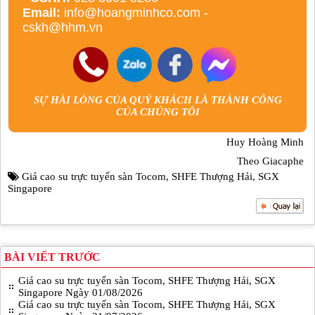
Email:
info@hoangminhco.com
-
cskh@hhm.vn
SỰ HÀI LÒNG CỦA QUÝ KHÁCH LÀ THÀNH CÔNG
CỦA CHÚNG TÔI
Huy Hoàng Minh
Theo Giacaphe
Giá cao su trực tuyến sàn Tocom
,
SHFE Thượng Hải
,
SGX
Singapore
BÀI VIẾT TRƯỚC
Giá cao su trực tuyến sàn Tocom, SHFE Thượng Hải, SGX
Singapore Ngày 01/08/2026
Giá cao su trực tuyến sàn Tocom, SHFE Thượng Hải, SGX