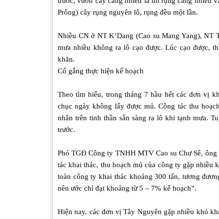
trước, vườn cây càng nhiều lá thì rụng càng nhiều 
Prông) cây rụng nguyên lô, rụng đều một lần.
Nhiều CN ở NT K’Dang (Cao su Mang Yang), NT T
mưa nhiều không ra lô cạo được. Lúc cạo được, th
khăn.
Cố gắng thực hiện kế hoạch
Theo tìm hiểu, trong tháng 7 hầu hết các đơn vị k
chục ngày không lấy được mủ. Công tác thu hoạch 
nhân trên tinh thần sẵn sàng ra lô khi tạnh mưa.
trước.
Phó TGĐ Công ty TNHH MTV Cao su Chư Sê, ông Bù
tác khai thác, thu hoạch mủ của công ty gặp nhiều 
toàn công ty khai thác khoảng 300 tấn, tương đươ
nên ước chỉ đạt khoảng từ 5 – 7% kế hoạch”.
Hiện nay, các đơn vị Tây Nguyên gặp nhiều khó khăn