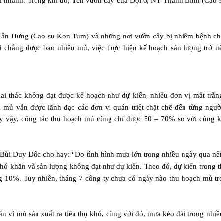
và nhanh. Trong khi đó, trên vườn cây của Đội 6, NT Thanh Bình (Cao
ân Hưng (Cao su Kon Tum) và những nơi vườn cây bị nhiễm bệnh ch
ì chẳng được bao nhiêu mủ, việc thực hiện kế hoạch sản lượng trở n
hai thác không đạt được kế hoạch như dự kiến, nhiều đơn vị mất trắn
mủ vẫn được lãnh đạo các đơn vị quán triệt chặt chẽ đến từng ngườ
 Tuy vậy, công tác thu hoạch mủ cũng chỉ được 50 – 70% so với cùng 
i Duy Đốc cho hay: “Do tình hình mưa lớn trong nhiều ngày qua nê
khó khăn và sản lượng không đạt như dự kiến. Theo đó, dự kiến trong 
ng 10%. Tuy nhiên, tháng 7 công ty chưa có ngày nào thu hoạch mủ tr
 vì mủ sản xuất ra tiêu thụ khó, cùng với đó, mưa kéo dài trong nhi