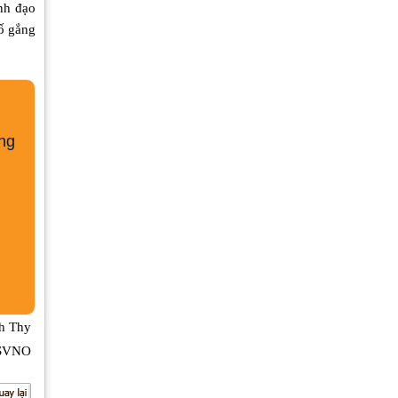
ãnh đạo
cố gắng
Trung Quốc điều tiết đồng NDT để
ngăn chặn khủng hoảng tài chính
ng
h Thy
CSVNO