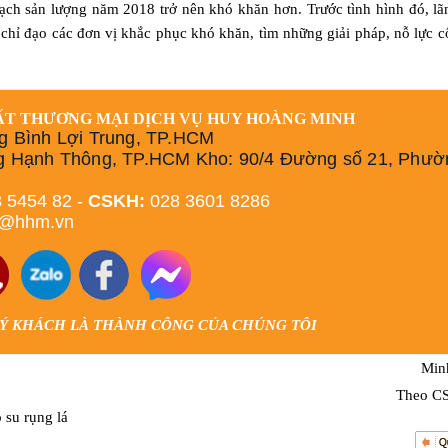
oạch sản lượng năm 2018 trở nên khó khăn hơn. Trước tình hình đó, l
 chỉ đạo các đơn vị khắc phục khó khăn, tìm những giải pháp, nỗ lực 
ẤT THƯƠNG MẠI DỊCH VỤ HUY HOÀNG MINH
g Bình Lợi Trung, TP.HCM
g Hạnh Thông, TP.HCM Kho: 90/4 Đường số 21, Phườ
 5454 82 -
CSKH:
028 3601 8286
h@hhm.vn
UÝ KHÁCH LÀ THÀNH CÔNG CỦA CHÚNG TÔI
Min
Theo 
 su rụng lá