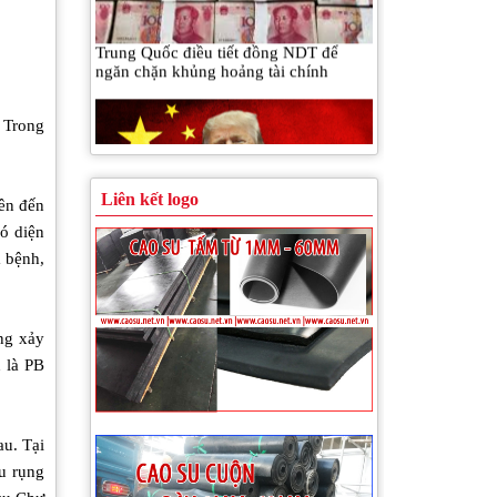
ngăn chặn khủng hoảng tài chính
 Trong
Giới đầu tư đã bắt đầu hết hào hứng với
Liên kết logo
chính sách của Donald Trump?
ên đến
ó diện
 bệnh,
ng xảy
 là PB
bệnh trên cây cao su mùa mưa và cách
phòng trừ
au. Tại
u rụng