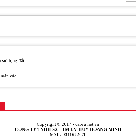
ả sử dụng đất
huyến cáo
ệ
Copyright © 2017 -
caosu.net.vn
CÔNG TY TNHH SX - TM DV HUY HOÀNG MINH
MST : 0311672678