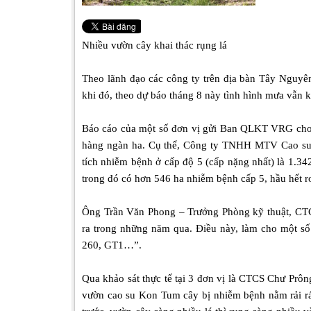
Nhiều vườn cây khai thác rụng lá
Theo lãnh đạo các công ty trên địa bàn Tây Nguyê
khi đó, theo dự báo tháng 8 này tình hình mưa vẫn 
Báo cáo của một số đơn vị gửi Ban QLKT VRG cho t
hàng ngàn ha. Cụ thể, Công ty TNHH MTV Cao su C
tích nhiễm bệnh ở cấp độ 5 (cấp nặng nhất) là 1.
trong đó có hơn 546 ha nhiễm bệnh cấp 5, hầu hết 
Ông Trần Văn Phong – Trưởng Phòng kỹ thuật, CTC
ra trong những năm qua. Điều này, làm cho một s
260, GT1…”.
Qua khảo sát thực tế tại 3 đơn vị là CTCS Chư Prô
vườn
cao su
Kon Tum cây bị nhiễm bệnh nằm rải rác