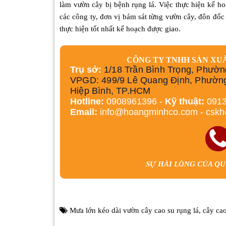
làm vườn cây bị bệnh rụng lá. Việc thực hiện kế h
các công ty, đơn vị bám sát từng vườn cây, đôn đốc
thực hiện tốt nhất kế hoạch được giao.
CÔNG TY TNHH SẢN XU
Trụ sở:
1/18 Trần Bình Trọng, Phườn
VPGD: 499/9 Lê Quang Định, Phườn
Hiệp Bình, TP.HCM
Hotline:
0908961396 -
Kỹ thuật:
0913
Email:
info@hoangminhco.com
-
csk
SỰ HÀI LÒNG CỦA Q
Mưa lớn kéo dài vườn cây cao su rụng lá
,
cây cao