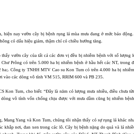
n, hiện nay vườn cây bị bệnh rụng lá mùa mưa đang ở mức báo động.
không có dấu hiệu giảm, thậm chí có chiều hướng tăng.
hấy vườn cây của tất cả các đơn vị đều bị nhiễm bệnh với số lượng l
hư Prông có trên 5.000 ha bị nhiễm bệnh ở hầu hết các NT, trong đ
342 ha;. Công ty TNHH MTV Cao su Kon Tum có trên 4.000 ha bị nhiễm
rơi vào các dòng vô tính VM 515, RRIM 600 và PB 235.
S Kon Tum, cho biết: “Đây là năm có lượng mưa nhiều, điều chưa từ
ố dòng vô tính vốn chống chịu được với mưa dầm cũng bị nhiễm bệnh
ng, Mang Yang và Kon Tum, chúng tôi nhận thấy có sự rụng lá khác nh
 khắp nơi, đan xen trong các lô. Cây bị bệnh nặng do quả và lá nhiề