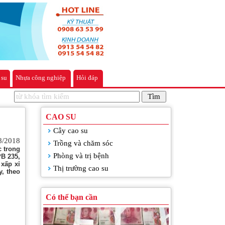
 su
Nhựa công nghiệp
Hỏi đáp
Bệnh rụng lá ảnh hưởng đến người
trồng cao su
CAO SU
Cây cao su
8/2018
Trồng và chăm sóc
c trong
Phòng và trị bệnh
B 235,
 xấp xỉ
Thị trường cao su
y, theo
Có thể bạn cần
Trung Quốc điều tiết đồng NDT để