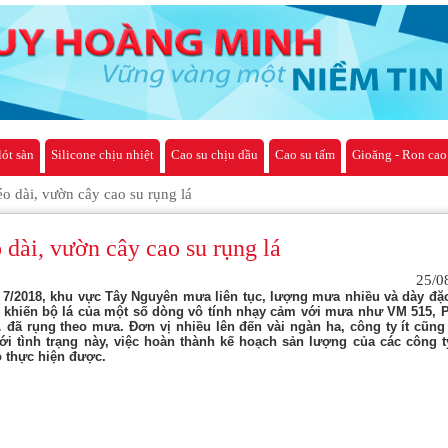
lót sàn
Silicone chịu nhiệt
Cao su chịu dầu
Cao su tấm
Gioăng - Ron cao
o dài, vườn cây cao su rụng lá
dài, vườn cây cao su rụng lá
25/0
 7/2018, khu vực Tây Nguyên mưa liên tục, lượng mưa nhiều và dày đặ
 khiến bộ lá của một số dòng vô tính nhạy cảm với mưa như VM 515, P
đã rụng theo mưa. Đơn vị nhiều lên đến vài ngàn ha, công ty ít cũng
ới tình trạng này, việc hoàn thành kế hoạch sản lượng của các công t
ó thực hiện được.