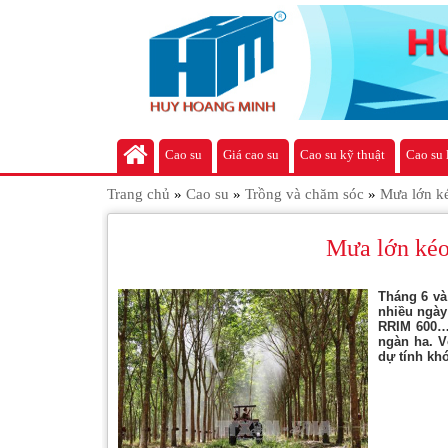
Cao su
Giá cao su
Cao su kỹ thuật
Cao su 
Trang chủ
»
Cao su
»
Trồng và chăm sóc
»
Mưa lớn ké
Mưa lớn kéo 
Tháng 6 và
nhiều ngày
RRIM 600… 
ngàn ha. V
dự tính kh