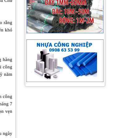
 su Chư
o rằng
ên khó
Loại bỏ thuốc bảo vệ thực vật chứa
hoạt chất 2.4 D và Paraquat
g hàng
i công
kỳ năm
n công
Bệnh rụng lá ảnh hưởng đến người
tháng 7
trồng cao su
ọn vẹn
ều ngày