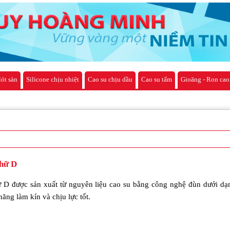
lót sàn
Silicone chịu nhiệt
Cao su chịu dầu
Cao su tấm
Gioăng - Ron cao
chữ D
 D được sản xuất từ nguyên liệu cao su bằng công nghệ đùn dưới dạ
ăng làm kín và chịu lực tốt.