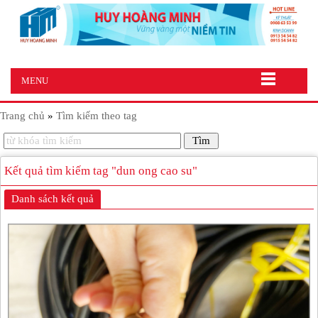
MENU
Trang chủ
»
Tìm kiếm theo tag
Kết quả tìm kiếm tag "dun ong cao su"
Danh sách kết quả