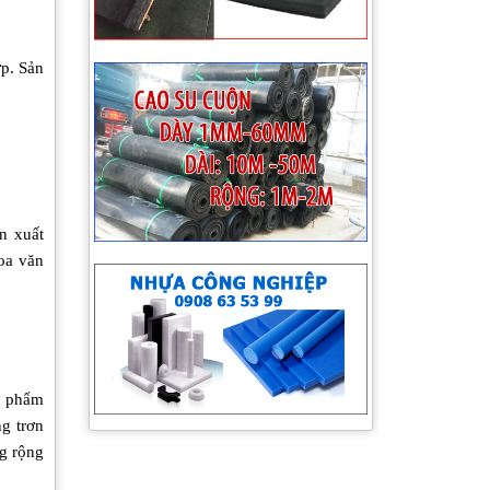
ợp. Sản
ản xuất
oa văn
n phẩm
ng trơn
ng rộng