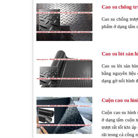
Cao su chống tr
Cao su chống trượ
phẩm ở dạng tấm cu
Cao su lót sàn h
Cao su lót sàn hì
bằng nguyên liệu 
dạng gờ nổi hình t
Cuộn cao su hìn
Cuộn cao su hình 
ở dạng tấm cuộn tr
trượt rất tốt khi 
rãi trong cả công 