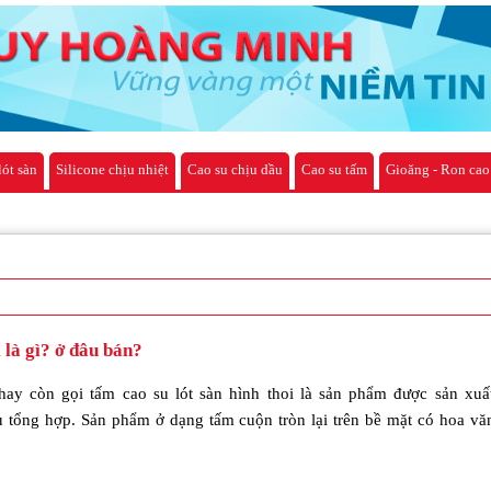
lót sàn
Silicone chịu nhiệt
Cao su chịu dầu
Cao su tấm
Gioăng - Ron cao
 là gì? ở đâu bán?
hay còn gọi tấm cao su lót sàn hình thoi là sản phẩm được sản xuấ
u tổng hợp. Sản phẩm ở dạng tấm cuộn tròn lại trên bề mặt có hoa vă