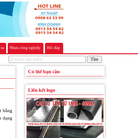
 su
Nhựa công nghiệp
Hỏi đáp
Có thể bạn cần
Liên kết logo
t bằng
n dạng