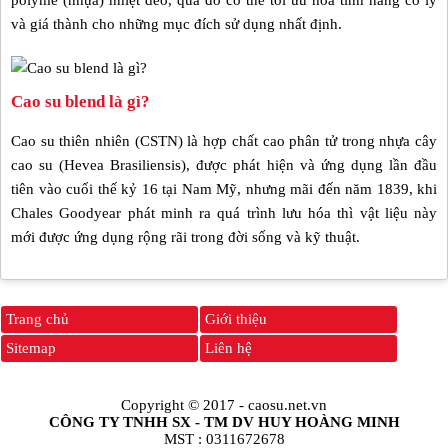
polyme (nhựa) nhiệt dẻo, qua đó có thể tối ưu hoá tính năng cơ lý
và giá thành cho những mục đích sử dụng nhất định.
Cao su blend là gì?
Cao su thiên nhiên (CSTN) là hợp chất cao phân tử trong nhựa cây
cao su (Hevea Brasiliensis), được phát hiện và ứng dụng lần đầu
tiên vào cuối thế kỷ 16 tại Nam Mỹ, nhưng mãi đến năm 1839, khi
Chales Goodyear phát minh ra quá trình lưu hóa thì vật liệu này
mới được ứng dụng rộng rãi trong đời sống và kỹ thuật.
Trang chủ
Giới thiệu
Sitemap
Liên hệ
Copyright © 2017 -
caosu.net.vn
CÔNG TY TNHH SX - TM DV HUY HOÀNG MINH
MST : 0311672678