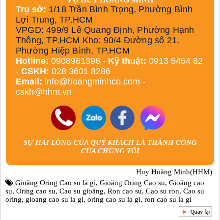
Trụ sở:
1/18 Trần Bình Trọng, Phường Bình
Lợi Trung, TP.HCM
VPGD: 499/9 Lê Quang Định, Phường Hạnh
Thông, TP.HCM Kho: 90/4 Đường số 21,
Phường Hiệp Bình, TP.HCM
Hotline:
0908961396 -
Kỹ thuật:
0913 5454 82
-
CSKH:
028 3601 8286
Email:
info@hoangminhco.com
-
cskh@hhm.vn
SỰ HÀI LÒNG CỦA QUÝ KHÁCH LÀ THÀNH CÔNG
CỦA CHÚNG TÔI
Huy Hoàng Minh(HHM)
Gioăng Oring Cao su là gì
,
Gioăng Oring Cao su
,
Gioăng cao
su
,
Oring cao su
,
Cao su gioăng
,
Ron cao su
,
Cao su ron
,
Cao su
oring
,
gioang cao su la gi
,
oring cao su la gi
,
ron cao su la gi