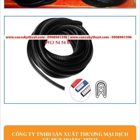
CÔNG TY TNHH SẢN XUẤT THƯƠNG MẠI DỊCH
VỤ HUY HOÀNG MINH