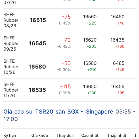
07/26
SHFE
-75
16560
16450
16515
Rubber
-0.45%
+225
-140
08/26
SHFE
-70
16620
16435
16545
Rubber
-0.42%
+205
-180
09/26
SHFE
-50
16580
16485
16580
Rubber
-0.30%
+210
-145
10/26
SHFE
-115
16650
16455
16535
Rubber
-0.69%
+130
-195
11/26
Giá cao su TSR20 sàn SGX - Singapore
05:55 -
17:00
Kỳ hạn
Giá khớp
Thay đổi
Cao nhất
Thấp nhất
K