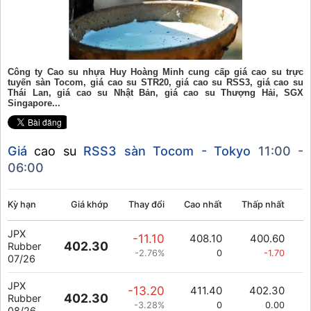
Công ty Cao su nhựa Huy Hoàng Minh cung cấp giá cao su trực
tuyến sàn Tocom, giá cao su STR20, giá cao su RSS3, giá cao su
Thái Lan, giá cao su Nhật Bản, giá cao su Thượng Hải, SGX
Singapore...
Giá
cao su
RSS3 sàn Tocom - Tokyo
11:00 -
06:00
Kỳ hạn
Giá khớp
Thay đổi
Cao nhất
Thấp nhất
K
JPX
-11.10
408.10
400.60
402.30
Rubber
-2.76%
0
-1.70
07/26
JPX
-13.20
411.40
402.30
402.30
Rubber
-3.28%
0
0.00
08/26