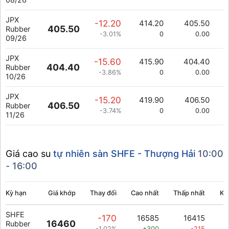
JPX
-12.20
414.20
405.50
405.50
Rubber
-3.01%
0
0.00
09/26
JPX
-15.60
415.90
404.40
404.40
Rubber
-3.86%
0
0.00
10/26
JPX
-15.20
419.90
406.50
406.50
Rubber
-3.74%
0
0.00
11/26
Giá cao su
tự nhiên sàn SHFE - Thượng Hải
10:00
- 16:00
Kỳ hạn
Giá khớp
Thay đổi
Cao nhất
Thấp nhất
Kh
SHFE
-170
16585
16415
16460
Rubber
-1.02%
+300
-215