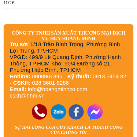
11/26
CÔNG TY TNHH SẢN XUẤT THƯƠNG MẠI DỊCH
VỤ HUY HOÀNG MINH
Trụ sở:
1/18 Trần Bình Trọng, Phường Bình
Lợi Trung, TP.HCM
VPGD: 499/9 Lê Quang Định, Phường Hạnh
Thông, TP.HCM Kho: 90/4 Đường số 21,
Phường Hiệp Bình, TP.HCM
Hotline:
0908961396 -
Kỹ thuật:
0913 5454 82
-
CSKH:
028 3601 8286
Email:
info@hoangminhco.com
-
cskh@hhm.vn
SỰ HÀI LÒNG CỦA QUÝ KHÁCH LÀ THÀNH CÔNG
CỦA CHÚNG TÔI