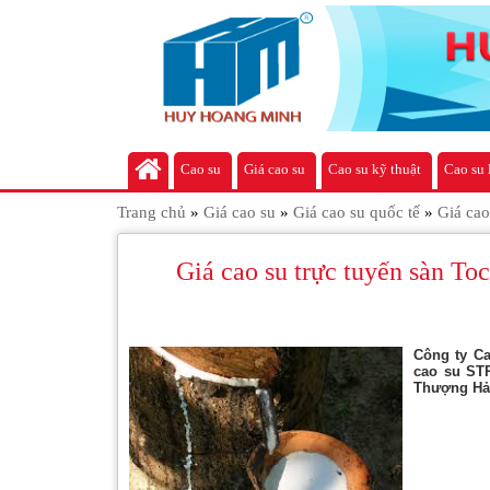
Cao su
Giá cao su
Cao su kỹ thuật
Cao su 
Trang chủ
»
Giá cao su
»
Giá cao su quốc tế
»
Giá ca
Giá cao su trực tuyến sàn 
Công ty Ca
cao su STR
Thượng Hải