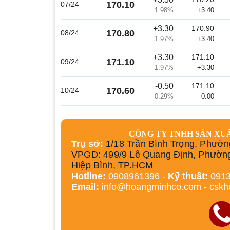
-0.39%
+120
170.10
07/24
1.98%
+3.40
+3.30
170.90
170.80
08/24
1.97%
+3.40
+3.30
171.10
171.10
09/24
1.97%
+3.30
-0.50
171.10
170.60
10/24
-0.29%
0.00
CÔNG TY TNHH SẢN XU
Trụ sở:
1/18 Trần Bình Trọng, Phườn
VPGD: 499/9 Lê Quang Định, Phườn
Hiệp Bình, TP.HCM
Hotline:
0908961396 -
Kỹ thuật:
0913
Email:
info@hoangminhco.com
-
csk