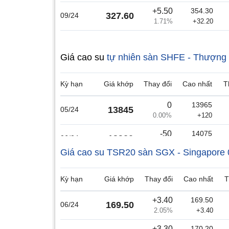
+5.50
354.30
327.60
09/24
1.71%
+32.20
Giá cao su
tự nhiên sàn SHFE - Thượng
Kỳ hạn
Giá khớp
Thay đổi
Cao nhất
T
0
13965
13845
05/24
0.00%
+120
-50
14075
13920
06/24
-0.36%
+105
Giá cao su TSR20 sàn SGX - Singapore
-80
14145
13965
07/24
-0.57%
+100
Kỳ hạn
Giá khớp
Thay đổi
Cao nhất
T
-50
14195
14070
08/24
+3.40
169.50
-0.35%
+75
169.50
06/24
2.05%
+3.40
-55
14305
14130
09/24
+3.30
170.20