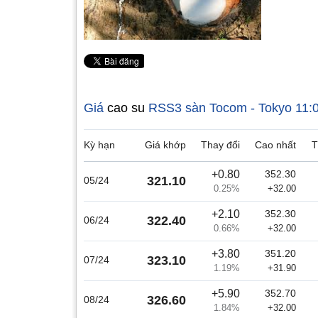
Giá
cao su
RSS3 sàn Tocom - Tokyo
11:
Kỳ hạn
Giá khớp
Thay đổi
Cao nhất
T
+0.80
352.30
321.10
05/24
0.25%
+32.00
+2.10
352.30
322.40
06/24
0.66%
+32.00
+3.80
351.20
323.10
07/24
1.19%
+31.90
+5.90
352.70
326.60
08/24
1.84%
+32.00