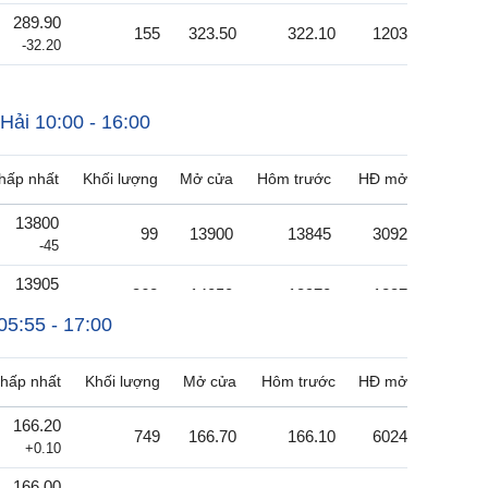
289.90
155
323.50
322.10
1203
-32.20
 Hải
10:00 - 16:00
hấp nhất
Khối lượng
Mở cửa
Hôm trước
HĐ mở
13800
99
13900
13845
3092
-45
13905
362
14050
13970
1237
-65
05:55 - 17:00
13965
1519
14130
14045
767
-80
hấp nhất
Khối lượng
Mở cửa
Hôm trước
HĐ mở
14050
185
14155
14120
326
166.20
-70
749
166.70
166.10
6024
+0.10
14120
358289
14250
14185
245906
166.00