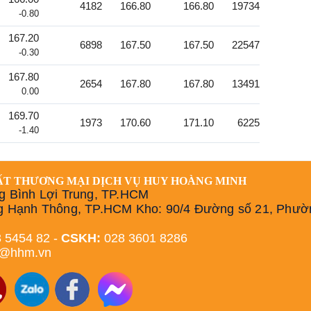
-65
4182
166.80
166.80
19734
-0.80
167.20
6898
167.50
167.50
22547
-0.30
167.80
2654
167.80
167.80
13491
0.00
169.70
1973
170.60
171.10
6225
-1.40
ẤT THƯƠNG MẠI DỊCH VỤ HUY HOÀNG MINH
g Bình Lợi Trung, TP.HCM
g Hạnh Thông, TP.HCM Kho: 90/4 Đường số 21, Phườ
 5454 82 -
CSKH:
028 3601 8286
h@hhm.vn