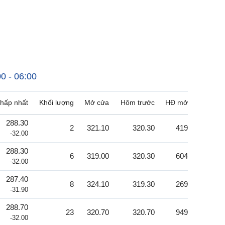
00 - 06:00
hấp nhất
Khối lượng
Mở cửa
Hôm trước
HĐ mở
288.30
2
321.10
320.30
419
-32.00
288.30
6
319.00
320.30
604
-32.00
287.40
8
324.10
319.30
269
-31.90
288.70
23
320.70
320.70
949
-32.00