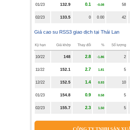
0.1
132.9
01/23
58
-0.08
133.5
02/23
0
0.00
42
Giá cao su RSS3 giao dịch tại Thái Lan
Kỳ hạn
Giá khớp
Thay đổi
%
Số lượng
2.8
148
10/22
2
-1.86
2.7
152.1
11/22
5
1.81
1.4
152.5
12/22
10
0.93
0.9
154.8
01/23
5
0.58
2.3
155.7
02/23
5
1.50
CÔNG TY TNHH SẢN XU