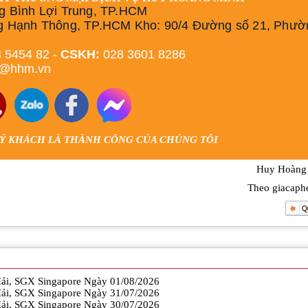
g Bình Lợi Trung, TP.HCM
g Hạnh Thông, TP.HCM Kho: 90/4 Đường số 21, Phườ
 5454 82 -
CSKH:
028 3601 8286
h@hhm.vn
UÝ KHÁCH LÀ THÀNH CÔNG CỦA CHÚNG TÔI
Huy Hoàng
Theo giacaph
Hải, SGX Singapore Ngày 01/08/2026
Hải, SGX Singapore Ngày 31/07/2026
Hải, SGX Singapore Ngày 30/07/2026