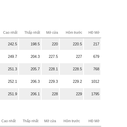
Cao nhất
Thấp nhất
Mở cửa
Hôm trước
HĐ Mở
242.5
198.5
220
220.5
217
249.7
204.3
227.5
227
679
251.3
205.7
228.1
228.5
768
252.1
206.3
229.3
229.2
1012
251.9
206.1
228
229
1795
Cao nhất
Thấp nhất
Mở cửa
Hôm trước
HĐ Mở