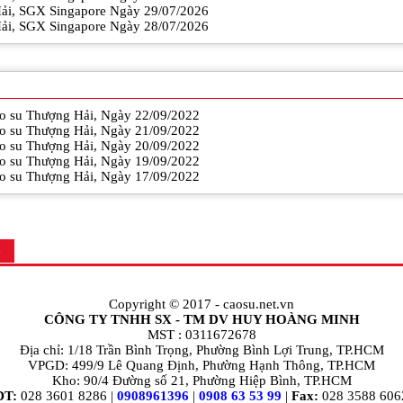
Hải, SGX Singapore Ngày 29/07/2026
Hải, SGX Singapore Ngày 28/07/2026
cao su Thượng Hải, Ngày 22/09/2022
cao su Thượng Hải, Ngày 21/09/2022
cao su Thượng Hải, Ngày 20/09/2022
cao su Thượng Hải, Ngày 19/09/2022
cao su Thượng Hải, Ngày 17/09/2022
ệ
Copyright © 2017 -
caosu.net.vn
CÔNG TY TNHH SX - TM DV HUY HOÀNG MINH
MST : 0311672678
Địa chỉ: 1/18 Trần Bình Trọng, Phường Bình Lợi Trung, TP.HCM
VPGD: 499/9 Lê Quang Định, Phường Hạnh Thông, TP.HCM
Kho: 90/4 Đường số 21, Phường Hiệp Bình, TP.HCM
ĐT:
028 3601 8286 |
0908961396
|
0908 63 53 99
|
Fax:
028 3588 606