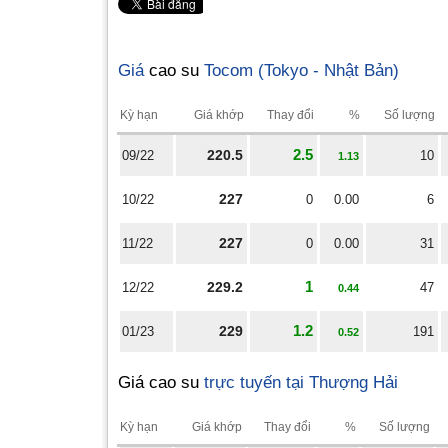
Giá
cao su
Tocom (Tokyo - Nhật Bản)
Kỳ hạn
Giá khớp
Thay đổi
%
Số lượng
2.5
220.5
09/22
10
1.13
227
10/22
0
0.00
6
227
11/22
0
0.00
31
1
229.2
12/22
47
0.44
1.2
229
01/23
191
0.52
Giá cao su
trực tuyến tại Thượng Hải
Kỳ hạn
Giá khớp
Thay đổi
%
Số lượng