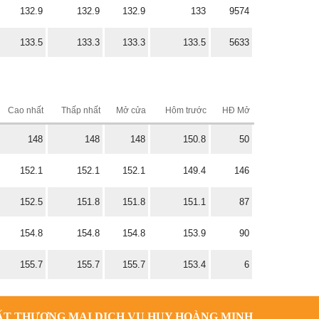
132.9
132.9
132.9
133
9574
133.5
133.3
133.3
133.5
5633
Cao nhất
Thấp nhất
Mở cửa
Hôm trước
HĐ Mở
148
148
148
150.8
50
152.1
152.1
152.1
149.4
146
152.5
151.8
151.8
151.1
87
154.8
154.8
154.8
153.9
90
155.7
155.7
155.7
153.4
6
ẤT THƯƠNG MẠI DỊCH VỤ HUY HOÀNG MINH