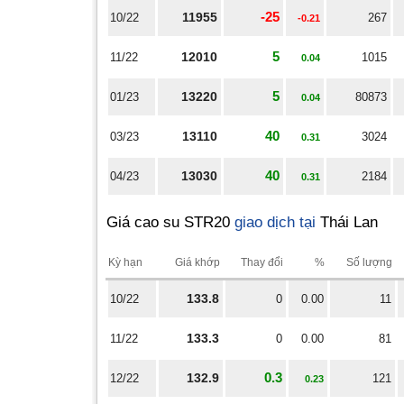
-25
11955
10/22
267
-0.21
5
12010
11/22
1015
0.04
5
13220
01/23
80873
0.04
40
13110
03/23
3024
0.31
40
13030
04/23
2184
0.31
Giá cao su STR20
giao dịch tại
Thái Lan
Kỳ hạn
Giá khớp
Thay đổi
%
Số lượng
133.8
10/22
0
0.00
11
133.3
11/22
0
0.00
81
0.3
132.9
12/22
121
0.23