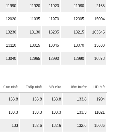
11990
11920
11920
11980
2165
12020
11935
11970
12005
15004
13230
13130
13205
13215
163545
13110
13015
13045
13070
13638
13040
12965
12990
12990
10873
Cao nhất
Thấp nhất
Mở cửa
Hôm trước
HĐ Mở
133.8
133.8
133.8
133.8
1904
133.3
133.3
133.3
133.3
11021
133
132.6
132.6
132.6
15086