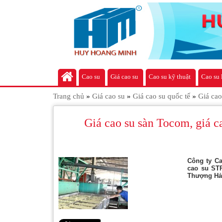
Cao su
Giá cao su
Cao su kỹ thuật
Cao su 
Trang chủ
»
Giá cao su
»
Giá cao su quốc tế
»
Giá cao
Giá cao su sàn Tocom, giá c
Công ty Ca
cao su STR
Thượng Hải