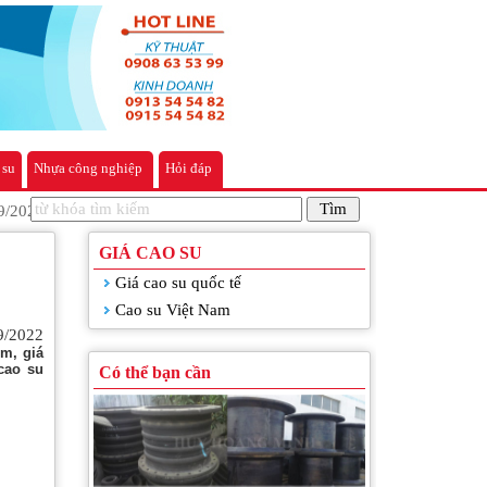
 su
Nhựa công nghiệp
Hỏi đáp
09/2022
GIÁ CAO SU
Giá cao su quốc tế
Cao su Việt Nam
Giá cao su sàn Tocom, giá cao su Thái
9/2022
Lan, giá cao su Thượng Hải, Ngày
m, giá
25/06/2020
cao su
Có thể bạn cần