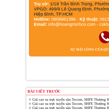
Trụ sở:
1/18 Trần Bình Trọng, Phườn
VPGD: 499/9 Lê Quang Định, Phườn
Hiệp Bình, TP.HCM
Hotline:
0908961396 -
Kỹ thuật:
0913
Email:
info@hoangminhco.com
-
csk
SỰ HÀI LÒNG CỦA Q
BÀI VIẾT TRƯỚC
Giá cao su trực tuyến sàn Tocom, SHFE Thượng 
Giá cao su trực tuyến sàn Tocom, SHFE Thượng 
Giá cao su trực tuyến sàn Tocom, SHFE Thượng 