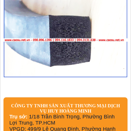
CÔNG TY TNHH SẢN XUẤT THƯƠNG MẠI DỊCH
VỤ HUY HOÀNG MINH
Trụ sở:
1/18 Trần Bình Trọng, Phường Bình
Lợi Trung, TP.HCM
VPGD: 499/9 Lê Quang Định, Phường Hạnh