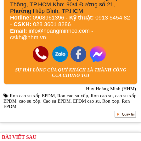
Thông, TP.HCM Kho: 90/4 Đường số 21,
Phường Hiệp Bình, TP.HCM
Hotline:
0908961396 -
Kỹ thuật:
0913 5454 82
-
CSKH:
028 3601 8286
Email:
info@hoangminhco.com
-
cskh@hhm.vn
SỰ HÀI LÒNG CỦA QUÝ KHÁCH LÀ THÀNH CÔNG
CỦA CHÚNG TÔI
Huy Hoàng Minh (HHM)
Ron cao su xốp EPDM
,
Ron cao su xốp
,
Ron cao su
,
cao su xốp
EPDM
,
cao su xốp
,
Cao su EPDM
,
EPDM cao su
,
Ron xop
,
Ron
EPDM
BÀI VIẾT SAU