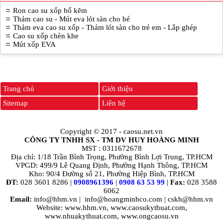
Ron cao su xốp bố kẽm
Thảm cao su - Mút eva lót sàn cho bé
Thảm eva cao su xốp - Thảm lót sàn cho trẻ em - Lắp ghép
Cao su xốp chèn khe
Mút xốp EVA
Trang chủ
Giới thiệu
Sitemap
Liên hệ
Copyright © 2017 -
caosu.net.vn
CÔNG TY TNHH SX - TM DV HUY HOÀNG MINH
MST : 0311672678
Địa chỉ: 1/18 Trần Bình Trọng, Phường Bình Lợi Trung, TP.HCM
VPGD: 499/9 Lê Quang Định, Phường Hạnh Thông, TP.HCM
Kho: 90/4 Đường số 21, Phường Hiệp Bình, TP.HCM
ĐT:
028 3601 8286 |
0908961396
|
0908 63 53 99
|
Fax:
028 3588
6062
Email:
info@hhm.vn
|
info@hoangminhco.com
|
cskh@hhm.vn
Website: www.hhm.vn, www.caosukythuat.com,
www.nhuakythuat.com, www.ongcaosu.vn