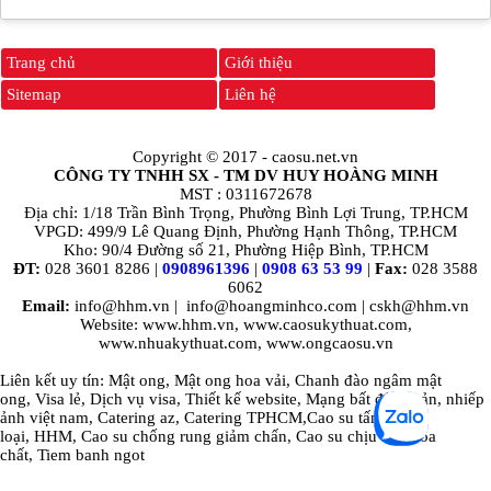
Trang chủ
Giới thiệu
Sitemap
Liên hệ
Copyright © 2017 -
caosu.net.vn
CÔNG TY TNHH SX - TM DV HUY HOÀNG MINH
MST : 0311672678
Địa chỉ: 1/18 Trần Bình Trọng, Phường Bình Lợi Trung, TP.HCM
VPGD: 499/9 Lê Quang Định, Phường Hạnh Thông, TP.HCM
Kho: 90/4 Đường số 21, Phường Hiệp Bình, TP.HCM
ĐT:
028 3601 8286 |
0908961396
|
0908 63 53 99
|
Fax:
028 3588
6062
Email:
info@hhm.vn
|
info@hoangminhco.com
|
cskh@hhm.vn
Website: www.hhm.vn, www.caosukythuat.com,
www.nhuakythuat.com, www.ongcaosu.vn
Liên kết uy tín:
Mật ong
,
Mật ong hoa vải
,
Chanh đào ngâm mật
ong
,
Visa lẻ
,
Dịch vụ visa
,
Thiết kế website
,
Mạng bất động sản
,
nhiếp
ảnh việt nam
,
Catering az
,
Catering TPHCM
,
Cao su tấm các
loại
,
HHM
,
Cao su chống rung giảm chấn
,
Cao su chịu dầu hóa
chất
,
Tiem banh ngot