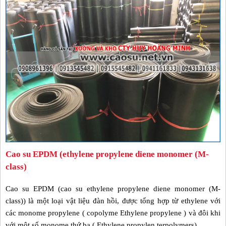
Cao su EPDM (ethylene propylene diene monomer (M-
class)
Cao su EPDM (cao su ethylene propylene diene monomer (M-
class)) là một loại vật liệu đàn hồi, được tổng hợp từ ethylene với
các monome propylene ( copolyme Ethylene propylene ) và đôi khi
với một số monome thứ ba ( Ethylene propylen terpolymers).