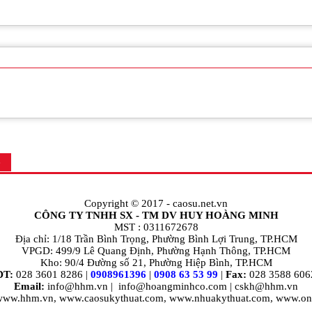
ệ
Copyright © 2017 -
caosu.net.vn
CÔNG TY TNHH SX - TM DV HUY HOÀNG MINH
MST : 0311672678
Địa chỉ: 1/18 Trần Bình Trọng, Phường Bình Lợi Trung, TP.HCM
VPGD: 499/9 Lê Quang Định, Phường Hạnh Thông, TP.HCM
Kho: 90/4 Đường số 21, Phường Hiệp Bình, TP.HCM
ĐT:
028 3601 8286 |
0908961396
|
0908 63 53 99
|
Fax:
028 3588 606
Email:
info@hhm.vn
|
info@hoangminhco.com
|
cskh@hhm.vn
 www.hhm.vn, www.caosukythuat.com, www.nhuakythuat.com, www.on