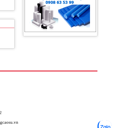
Tấm silicone chịu nhiệt
Vòng đệm PU Giảm chấn
2
gcaosu.vn