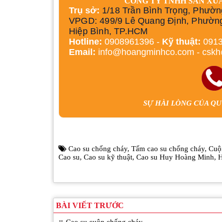
CÔNG TY TNHH SẢN XU
Trụ sở:
1/18 Trần Bình Trọng, Phườn
VPGD: 499/9 Lê Quang Định, Phườn
Hiệp Bình, TP.HCM
Hotline:
0908961396 -
Kỹ thuật:
0913
Email:
info@hoangminhco.com
-
csk
SỰ HÀI LÒNG CỦA Q
Cao su chống cháy
,
Tấm cao su chống cháy
,
Cuộ
Cao su
,
Cao su kỹ thuật
,
Cao su Huy Hoàng Minh
,
H
BÀI VIẾT TRƯỚC
Cao su cuộn chống cháy