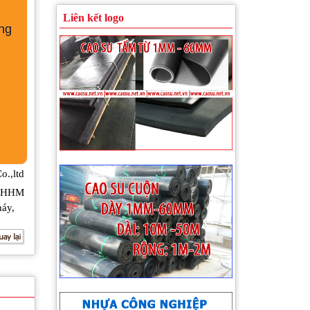
Liên kết logo
ng
Cao su giảm chấn cho kho, xưởng
.,ltd
HHM
háy
,
Nút cao su chống rung giảm chấn