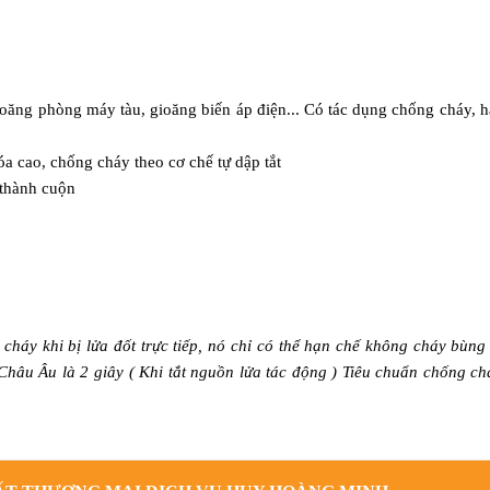
oăng phòng máy tàu, gioăng biến áp điện... Có tác dụng chống cháy, 
óa cao, chống cháy theo cơ chế tự dập tắt
 thành cuộn
háy khi bị lửa đốt trực tiếp, nó chỉ có thể hạn chế không cháy bùng
Châu Âu là 2 giây ( Khi tắt nguồn lửa tác động ) Tiêu chuẩn chống c