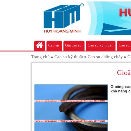
Cao su
Giá cao su
Cao su kỹ thuật
Cao su 
Trang chủ
»
Cao su kỹ thuật
»
Cao su chống cháy
»
G
Gioă
Gioăng cao
khả năng c