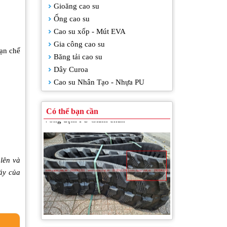
Gioăng cao su
Tấm silicone chịu nhiệt
Ống cao su
Cao su xốp - Mút EVA
Gia công cao su
hạn chế
Băng tải cao su
Dây Curoa
Cao su Nhân Tạo - Nhựa PU
Có thể bạn cần
Vòng đệm PU Giảm chấn
 lên và
háy của
Bánh xích cao su