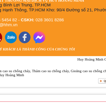
ẤT THƯƠNG MẠI DỊCH VỤ HUY HOÀNG MINH
g Bình Lợi Trung, TP.HCM
g Hạnh Thông, TP.HCM Kho: 90/4 Đường số 21, Phườ
 5454 82 -
CSKH:
028 3601 8286
h@hhm.vn
UÝ KHÁCH LÀ THÀNH CÔNG CỦA CHÚNG TÔI
Huy Hoàng Minh Co
n cao su chống cháy
,
Thảm cao su chống cháy
,
Gioăng cao su chống c
uy Hoàng Minh