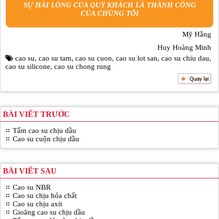
SỰ HÀI LÒNG CỦA QUÝ KHÁCH LÀ THÀNH CÔNG
CỦA CHÚNG TÔI
Mỹ Hằng
Huy Hoàng Minh
cao su
,
cao su tam
,
cao su cuon
,
cao su lot san
,
cao su chiu dau
,
cao su silicone
,
cao su chong rung
BÀI VIẾT TRƯỚC
Tấm cao su chịu dầu
Cao su cuộn chịu dầu
BÀI VIẾT SAU
Cao su NBR
Cao su chịu hóa chất
Cao su chịu axit
Gioăng cao su chịu dầu