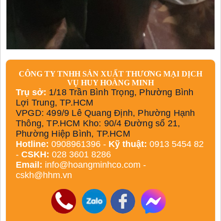
CÔNG TY TNHH SẢN XUẤT THƯƠNG MẠI DỊCH
VỤ HUY HOÀNG MINH
Trụ sở:
1/18 Trần Bình Trọng, Phường Bình
Lợi Trung, TP.HCM
VPGD: 499/9 Lê Quang Định, Phường Hạnh
Thông, TP.HCM Kho: 90/4 Đường số 21,
Phường Hiệp Bình, TP.HCM
Hotline:
0908961396 -
Kỹ thuật:
0913 5454 82
-
CSKH:
028 3601 8286
Email:
info@hoangminhco.com
-
cskh@hhm.vn