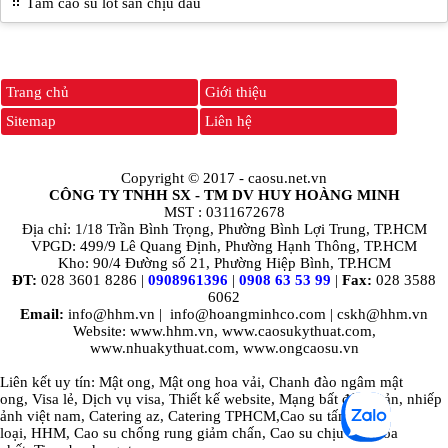
Tấm cao su lót sàn chịu dầu
Trang chủ
Giới thiệu
Sitemap
Liên hệ
Copyright © 2017 -
caosu.net.vn
CÔNG TY TNHH SX - TM DV HUY HOÀNG MINH
MST : 0311672678
Địa chỉ: 1/18 Trần Bình Trọng, Phường Bình Lợi Trung, TP.HCM
VPGD: 499/9 Lê Quang Định, Phường Hạnh Thông, TP.HCM
Kho: 90/4 Đường số 21, Phường Hiệp Bình, TP.HCM
ĐT:
028 3601 8286 |
0908961396
|
0908 63 53 99
|
Fax:
028 3588
6062
Email:
info@hhm.vn
|
info@hoangminhco.com
|
cskh@hhm.vn
Website: www.hhm.vn, www.caosukythuat.com,
www.nhuakythuat.com, www.ongcaosu.vn
Liên kết uy tín:
Mật ong
,
Mật ong hoa vải
,
Chanh đào ngâm mật
ong
,
Visa lẻ
,
Dịch vụ visa
,
Thiết kế website
,
Mạng bất động sản
,
nhiếp
ảnh việt nam
,
Catering az
,
Catering TPHCM
,
Cao su tấm các
loại
,
HHM
,
Cao su chống rung giảm chấn
,
Cao su chịu dầu hóa